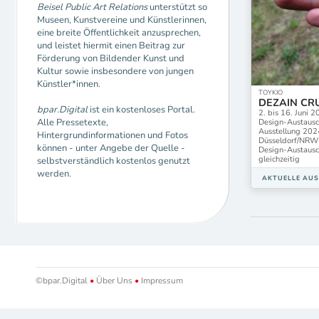
Beisel Public Art Relations
unterstützt so
Museen, Kunstvereine und Künstlerinnen,
eine breite Öffentlichkeit anzusprechen,
und leistet hiermit einen Beitrag zur
Förderung von Bildender Kunst und
Kultur sowie insbesondere von jungen
Künstler*innen.
TOYKIO
DEZAIN CR
bpar.Digital
ist ein kostenloses Portal.
2. bis 16. Juni
Alle Pressetexte,
Design-Austaus
Ausstellung 20
Hintergrundinformationen und Fotos
Düsseldorf/NRW 
können - unter Angebe der Quelle -
Design-Austaus
gleichzeitig
selbstverständlich kostenlos genutzt
werden.
AKTUELLE AU
©bpar.Digital
•
Über Uns
•
Impressum