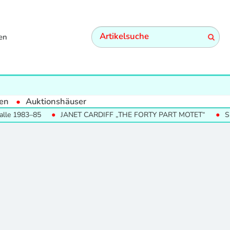
en
en
Auktionshäuser
le 1983–85
JANET CARDIFF „THE FORTY PART MOTET“
SUM