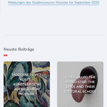
Meldungen des Stadtmuseums Münster für September 2020
Neuste Beiträge
MODERNE TRIFFT
VIDEO KILLED THE
KÜSTE –
RADIO STAR: THE
KÜNSTLERISCHE
1980S AND THEIR
AUFBRÜCHE IM
CULTURAL ECHOES
NORDEN