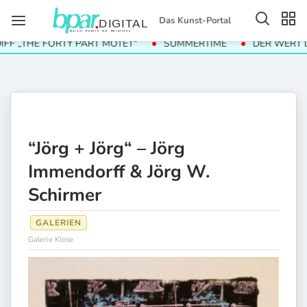
Das Kunst-Portal
THE FORTY PART MOTET“
SUMMERTIME
DER WERT DER D
“Jörg + Jörg“ – Jörg
Immendorff & Jörg W.
Schirmer
GALERIEN
Galerie Klose