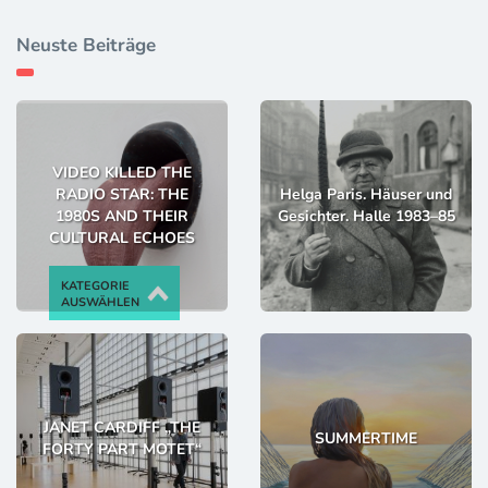
Neuste Beiträge
VIDEO KILLED THE
RADIO STAR: THE
Helga Paris. Häuser und
1980S AND THEIR
Gesichter. Halle 1983–85
CULTURAL ECHOES
KATEGORIE
AUSWÄHLEN
JANET CARDIFF „THE
SUMMERTIME
FORTY PART MOTET“