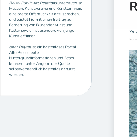
R
Beisel Public Art Relations
unterstützt so
Museen, Kunstvereine und Künstlerinnen,
eine breite Öffentlichkeit anzusprechen,
und leistet hiermit einen Beitrag zur
Förderung von Bildender Kunst und
Kultur sowie insbesondere von jungen
Ver
Künstler*innen.
Kuns
bpar.Digital
ist ein kostenloses Portal.
Alle Pressetexte,
Hintergrundinformationen und Fotos
können - unter Angebe der Quelle -
selbstverständlich kostenlos genutzt
werden.