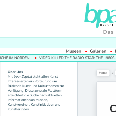
Das 
Museen
Galerien
NORDEN
VIDEO KILLED THE RADIO STAR: THE 1980S AND THE
Über Uns
Home
Mit
bpar.Digital
steht allen Kunst-
Interessierten ein Portal rund um
Bildende Kunst und Kulturthemen zur
Verfügung. Diese zentrale Plattform
erleichtert die Suche nach aktuellen
Informationen von Museen,
C
Kunstvereinen, Kunstinitiativen und
Künstler
innen.