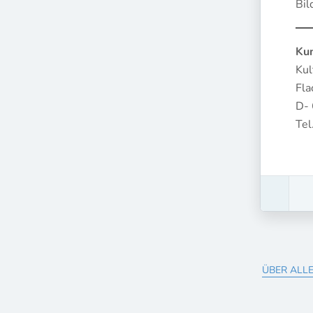
Bil
Kun
Kul
Fla
D-
Te
ÜBER ALLE