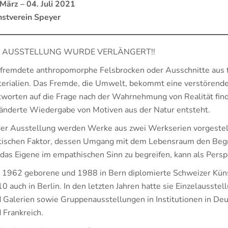
März – 04. Juli 2021
stverein Speyer
E AUSSTELLUNG WURDE VERLÄNGERT!!
fremdete anthropomorphe Felsbrocken oder Ausschnitte aus 
erialien. Das Fremde, die Umwelt, bekommt eine verstörende
worten auf die Frage nach der Wahrnehmung von Realität finden 
änderte Wiedergabe von Motiven aus der Natur entsteht.
der Ausstellung werden Werke aus zwei Werkserien vorgestell
tischen Faktor, dessen Umgang mit dem Lebensraum den Begr
 das Eigene im empathischen Sinn zu begreifen, kann als Pers
 1962 geborene und 1988 in Bern diplomierte Schweizer Künstl
0 auch in Berlin. In den letzten Jahren hatte sie Einzelausst
 Galerien sowie Gruppenausstellungen in Institutionen in Deut
 Frankreich.