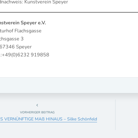
dnachweis: Kunstverein Speyer
stverein Speyer e.V.
turhof Flachsgasse
chsgasse 3
 67346 Speyer
l.:+49(0)6232 919858
VORHERIGER BEITRAG
S VERNÜNFTIGE MAß HINAUS – Silke Schönfeld