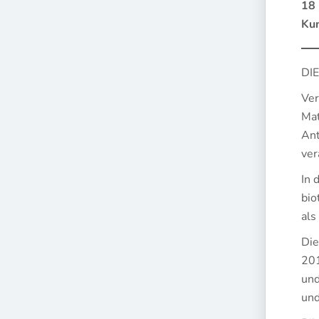
18 
Kun
DI
Ver
Mat
Ant
ver
In 
bio
als
Die
201
und
und