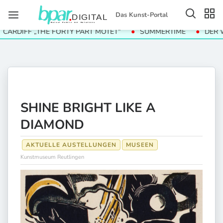
Das Kunst-Portal
DIFF „THE FORTY PART MOTET“
SUMMERTIME
DER WERT
SHINE BRIGHT LIKE A
DIAMOND
AKTUELLE AUSTELLUNGEN
MUSEEN
Kunstmuseum Reutlingen