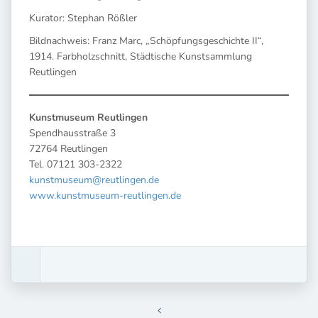
Kurator: Stephan Rößler
Bildnachweis: Franz Marc, „Schöpfungsgeschichte II“,
1914. Farbholzschnitt, Städtische Kunstsammlung
Reutlingen
Kunst­mu­se­um Reut­lin­gen
Spend­haus­stra­ße 3
72764 Reut­lin­gen
Tel. 07121 303-2322
kunstmuseum@reutlingen.de
www.kunstmuseum-reutlingen.de