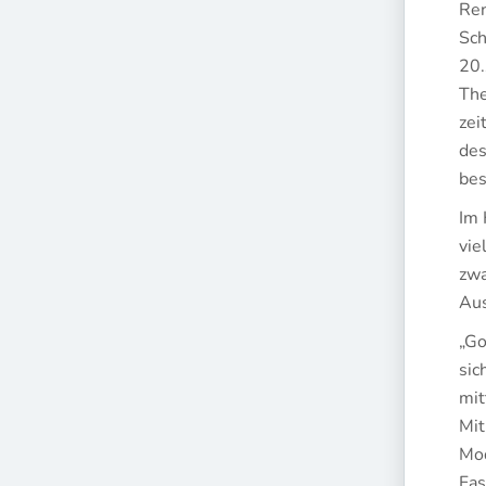
Ren
Sch
20.
The
zei
des
bes
Im 
vie
zwa
Aus
„Go
sic
mit
Mit
Mod
Fas