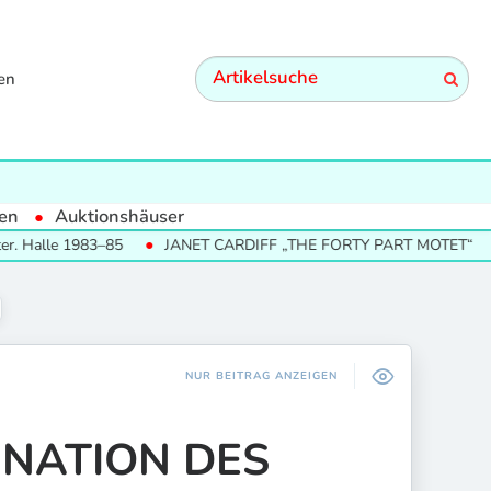
en
en
Auktionshäuser
983–85
JANET CARDIFF „THE FORTY PART MOTET“
SUMME
NUR BEITRAG ANZEIGEN
INATION DES