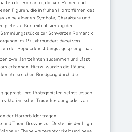
haften der Romantik, die von Ruinen und
nen Figuren, die in frühen Horrorfilmen des
 das seine eigenen Symbole, Charaktere und
ispiele zur Kontextualisierung der
en Sammlungsstücke zur Schwarzen Romantik
orgänge im 19. Jahrhundert dabei von
zen der Populärkunst längst gesprengt hat.
tzten zwei Jahrzehnten zusammen und lässt
rrors erkennen. Hierzu wurden die Räume
erkenntnisreichen Rundgang durch die
g geprägt. Ihre Protagonisten selbst lassen
on viktorianischer Trauerkleidung oder von
on der Horrorbilder tragen
o und Thom Browne zur Düsternis der High
f globaler Ebene weiterentwickelt und neue