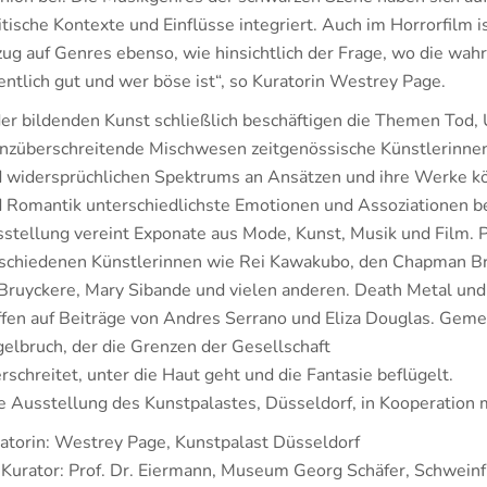
itische Kontexte und Einflüsse integriert. Auch im Horrorfilm 
ug auf Genres ebenso, wie hinsichtlich der Frage, wo die wah
entlich gut und wer böse ist“, so Kuratorin Westrey Page.
der bildenden Kunst schließlich beschäftigen die Themen Tod,
nzüberschreitende Mischwesen zeitgenössische Künstlerinnen 
 widersprüchlichen Spektrums an Ansätzen und ihre Werke kö
 Romantik unterschiedlichste Emotionen und Assoziationen be
stellung vereint Exponate aus Mode, Kunst, Musik und Film. 
schiedenen Künstlerinnen wie Rei Kawakubo, den Chapman Brot
Bruyckere, Mary Sibande und vielen anderen. Death Metal un
ffen auf Beiträge von Andres Serrano und Eliza Douglas. Geme
elbruch, der die Grenzen der Gesellschaft
rschreitet, unter die Haut geht und die Fantasie beflügelt.
e Ausstellung des Kunstpalastes, Düsseldorf, in Kooperatio
atorin: Westrey Page, Kunstpalast Düsseldorf
Kurator: Prof. Dr. Eiermann, Museum Georg Schäfer, Schweinf