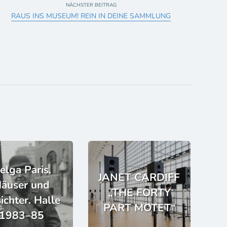
NÄCHSTER BEITRAG
RAUS INS MUSEUM! REIN IN DEINE SAMMLUNG
elga Paris.
JANET CARDIFF
äuser und
„THE FORTY
ichter. Halle
PART MOTET“
1983–85