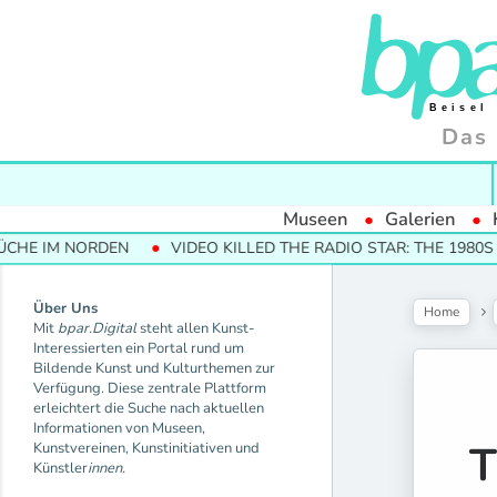
Das 
Museen
Galerien
NORDEN
VIDEO KILLED THE RADIO STAR: THE 1980S AND THE
Über Uns
Home
Mit
bpar.Digital
steht allen Kunst-
Interessierten ein Portal rund um
Bildende Kunst und Kulturthemen zur
Verfügung. Diese zentrale Plattform
erleichtert die Suche nach aktuellen
Informationen von Museen,
T
Kunstvereinen, Kunstinitiativen und
Künstler
innen.