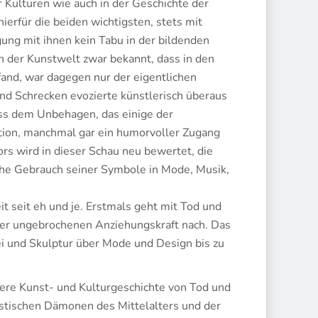
r Kulturen wie auch in der Geschichte der
hierfür die beiden wichtigsten, stets mit
gung mit ihnen kein Tabu in der bildenden
 in der Kunstwelt zwar bekannt, dass in den
and, war dagegen nur der eigentlichen
d Schrecken evozierte künstlerisch überaus
s dem Unbehagen, das einige der
tion, manchmal gar ein humorvoller Zugang
ors wird in dieser Schau neu bewertet, die
che Gebrauch seiner Symbole in Mode, Musik,
t seit eh und je. Erstmals geht mit Tod und
ser ungebrochenen Anziehungskraft nach. Das
i und Skulptur über Mode und Design bis zu
ltere Kunst- und Kulturgeschichte von Tod und
astischen Dämonen des Mittelalters und der