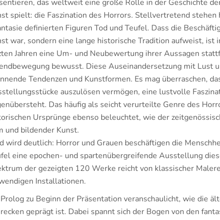
sentieren, das weltweit eine große Rolle in der Geschichte de
st spielt: die Faszination des Horrors. Stellvertretend stehen 
ntasie definierten Figuren Tod und Teufel. Dass die Beschäfti
st war, sondern eine lange historische Tradition aufweist, ist
zten Jahren eine Um- und Neubewertung ihrer Aussagen stattf
endbewegung bewusst. Diese Auseinandersetzung mit Lust un
nnende Tendenzen und Kunstformen. Es mag überraschen, das
stellungsstücke auszulösen vermögen, eine lustvolle Faszina
enübersteht. Das häufig als seicht verurteilte Genre des Horr
torischen Ursprünge ebenso beleuchtet, wie der zeitgenössis
m und bildender Kunst.
d wird deutlich: Horror und Grauen beschäftigen die Menschhei
fel eine epochen- und spartenübergreifende Ausstellung die
ktrum der gezeigten 120 Werke reicht von klassischer Malere
wendigen Installationen.
 Prolog zu Beginn der Präsentation veranschaulicht, wie die ä
recken geprägt ist. Dabei spannt sich der Bogen von den fant