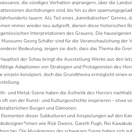
aissance, die sündiges Verhalten anprangern, über die Landsc
attenzonen durchdrungen sind, bis hin zu den spannungsgelade
Jahrhunderts lauern. Als Teil eines „kannibalischen“ Genres,
men immer wieder neu aufgreift, dienen diese historischen Be
tgenössischen Interpretationen des Grauens. Die hauseigen
 Museums Georg Schäfer sind für die Veranschaulichung der V
onderer Bedeutung, zeigen sie doch, dass das Thema die Gren
Hauptteil der Schau bringt die Ausstellung Werke aus den le
lfältige Adaptionen von Strategien und Protagonisten des Ho
r einzeln konzipiert, doch das Grundthema ermöglicht einen 
stellung.
th- und Metal-Szene haben die Ästhetik des Horrors nachhalti
h oft von der Kunst- und Kulturgeschichte inspirieren – etwa v
telalterlichen Burgen und Dämonen.
 Elementen dieser Subkulturen und Anspielungen auf den Kan
edesigner*innen wie Rick Owens, Gareth Pugh, Rei Kawakub
hion bei. Die Musikgenres der schwarzen Szene haben sich au