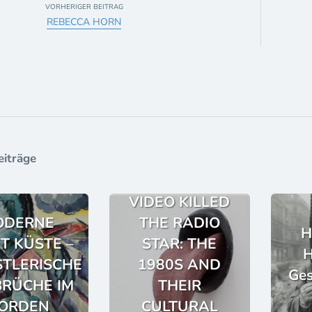
VORHERIGER BEITRAG
REBECCA HORN
eiträge
VIDEO KILLED
ODERNE
THE RADIO
H
FT KÜSTE –
STAR: THE
H
TLERISCHE
1980S AND
Ges
RÜCHE IM
THEIR
ORDEN
CULTURAL