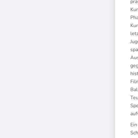
prä
Kun
Pha
Kun
let
Jug
spa
Aus
geg
his
Fil
Bal
Teu
Spe
auf
Ein
Sch