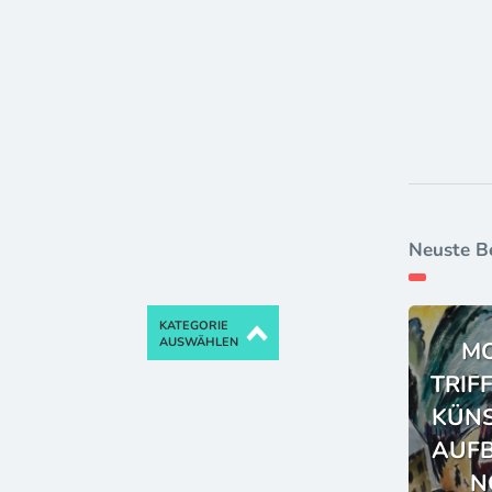
Neuste B
KATEGORIE
AUSWÄHLEN
M
TRIF
KÜNS
AUFB
N