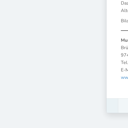
Daz
Alt
Bil
Mu
Brü
974
Tel
E-M
ww