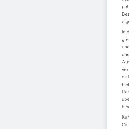
pol
Bez
eig
In 
gre
und
und
Aus
ver
de 
tre
Reg
übe
Ein
Kur
Co-