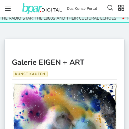
Das Kunst-Portal
 RADIO STAR: THE 1980S AND THEIR CULTURAL ECHOES
Helga 
Galerie EIGEN + ART
KUNST KAUFEN