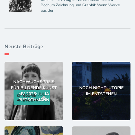
Bochum Zeichnung und Graphik Wenn Werke
aus der
Neuste Beiträge
NACHWUCHSPREIS
FÜR BILDENDE KUNST
NOCH NICHT: UTOPIE
MV 2026: JULIA
IM ENTSTEHEN
KATEGORIE
PIETSCHMANN
AUSWÄHLEN