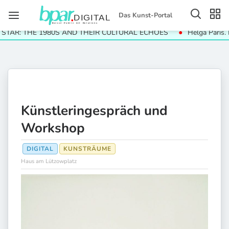
Das Kunst-Portal
: THE 1980S AND THEIR CULTURAL ECHOES
Helga Paris. Häuse
Künstleringespräch und
Workshop
DIGITAL
KUNSTRÄUME
Haus am Lützowplatz