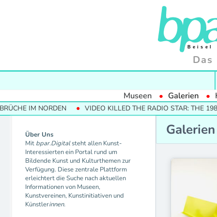
Das 
Museen
Galerien
RDEN
VIDEO KILLED THE RADIO STAR: THE 1980S AND THEIR
Galerien
Über Uns
Mit
bpar.Digital
steht allen Kunst-
30works
Interessierten ein Portal rund um
Ambacher Co
Bildende Kunst und Kulturthemen zur
Verfügung. Diese zentrale Plattform
BNKR Münch
erleichtert die Suche nach aktuellen
Beck & Eggeli
Informationen von Museen,
Camp Space
Kunstvereinen, Kunstinitiativen und
Christel Wagn
Künstler
innen.
Dennis Baume