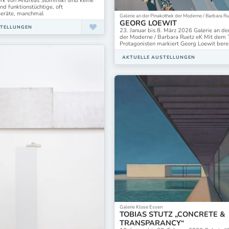
rk von Andreas Slominski sind keine
nd funktionstüchtige, oft
Geräte, manchmal
Galerie an der Pinakothek der Moderne / Barbara R
GEORG LOEWIT
STELLUNGEN
23. Januar bis 8. März 2026 Galerie an de
der Moderne / Barbara Ruetz eK Mit dem T
Protagonisten markiert Georg Loewit berei
AKTUELLE AUSTELLUNGEN
Galerie Klose Essen
TOBIAS STUTZ „CONCRETE &
TRANSPARANCY“