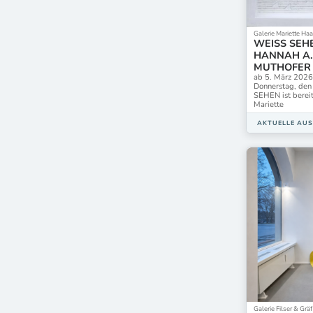
ZAK Zentrum f
edition & gal
galerie weisse
Galerie Mariette Ha
ifa-Galerie Be
WEISS SEH
HANNAH A.
nüüd.berlin ga
MUTHOFER
ab 5. März 2026
Donnerstag, de
SEHEN ist bereit
Mariette
AKTUELLE AU
Galerie Filser & Gr