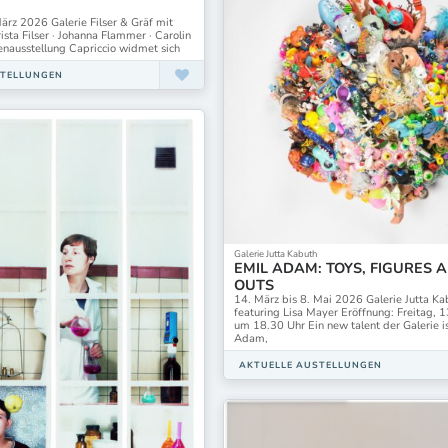
März 2026 Galerie Filser & Gräf mit
ista Filser · Johanna Flammer · Carolin
enausstellung Capriccio widmet sich
STELLUNGEN
Galerie Jutta Kabuth
EMIL ADAM: TOYS, FIGURES 
OUTS
14. März bis 8. Mai 2026 Galerie Jutta Ka
featuring Lisa Mayer Eröffnung: Freitag, 
um 18.30 Uhr Ein new talent der Galerie i
Adam,
AKTUELLE AUSTELLUNGEN