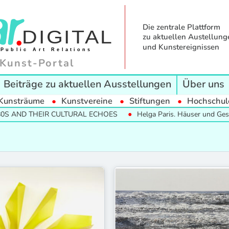
Die zentrale Plattform
zu aktuellen Austellung
und Kunstereignissen
Kunst-Portal
Beiträge zu aktuellen Ausstellungen
Über uns
Kunsträume
Kunstvereine
Stiftungen
Hochschul
 CULTURAL ECHOES
Helga Paris. Häuser und Gesichter. Halle 198
68projects
ntemporary
Anita Beckers Contemporary Art & Projec
am Main
en
Barlach Halle K
ng/ Düsseldorf
Bernhard Knaus Fine Art
Caricatura – Galerie für Komische Kunst 
er Galerie
DOD gallery Köln
rt
Filiale