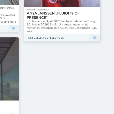
uetz/ München
Rehbein Galerie Köln
ANYA JANSSEN „FLUIDITY OF
r Pinakothek
PRESENCE“
itel
30. Januar – 4. April 2026 Rehbein Galerie Eröffnung:
ts eine klare
30. Januar 202618 – 21 Uhr Anya Janssen malt
Menschen, Personen, ihre Auren, ihre Geschichten. Das,
was
AKTUELLE AUSTELLUNGEN