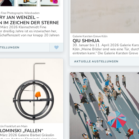
dt Fine Photographs Wiesbaden
RY JAN WENZEL –
N IM ZEICHEN DER STERNE
. März 2026 Kleinschmidt Fine
 dreißig Jahre ist es inzwischen her,
 Schaffenszeit von nur knapp 20 Jahren
Galerie Karsten Greve Köln
QIU SHIHUA
30. Januar bis 11. April 2026 Galerie Kar
STELLUNGEN
Köln „Meine Bilder sind wie eine Tür, durc
eintreten kann.“ Die Galerie Karsten Grev
AKTUELLE AUSTELLUNGEN
lin Frankfurt am Main
LOMINSKI „FALLEN“
 März 2026 Galerie Bärbel Grässlin