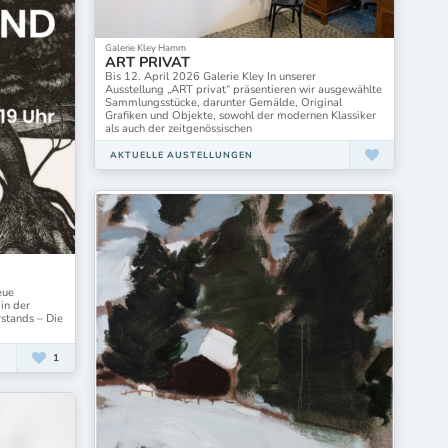
augsburg contemporary
galerie weisser elefant
ifa-Galerie
Galerie Kley Hamm
mianki.Gallery
ART PRIVAT
Bis 12. April 2026 Galerie Kley In unserer
walter storms galerie Berlin
Ausstellung „ART privat“ präsentieren wir ausgewählte
Sammlungsstücke, darunter Gemälde, Original
Grafiken und Objekte, sowohl der modernen Klassiker
als auch der zeitgenössischen
AKTUELLE AUSTELLUNGEN
eue
in der
stands – Die
1