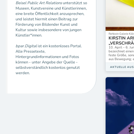
Galarie Karin
Beisel Public Art Relations
unterstützt so
Museen, Kunstvereine und Künstlerinnen,
Galerie Anita
eine breite Öffentlichkeit anzusprechen,
Galerie Anke
und leistet hiermit einen Beitrag zur
Galerie Anton
Förderung von Bildender Kunst und
Galerie Benge
Kultur sowie insbesondere von jungen
Galerie Bärbe
Rehbein Galerie Köl
Künstler*innen.
Galerie C.Klei
KIRSTIN A
Galerie Carol
„VERSCHR
bpar.Digital
ist ein kostenloses Portal.
10. April – 6. J
Galerie Falko
Alle Pressetexte,
bezeichnet einen
Galerie Franç
feste Größe, son
Hintergrundinformationen und Fotos
Galerie Gabr
aus Bewegung; e
können - unter Angebe der Quelle -
Galerie Grässl
selbstverständlich kostenlos genutzt
AKTUELLE AU
Galerie Horst 
werden.
Galerie Hübn
Galerie Julia
Galerie Karin
Galerie Karst
Galerie Kelle
Galerie Kley
Galerie Kornf
Galerie M + R
Galerie Marti
Galerie Micha
Galerie Norbe