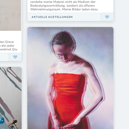
verstehe meine Malerei nicht als Medium der
Bedeutungsvermittlung, sondern als offenen
Wahrnehmungsraum. Meine Bilder laden dazu
AKTUELLE AUSTELLUNGEN
sten Greve
h die jeder
e widmet Qiu