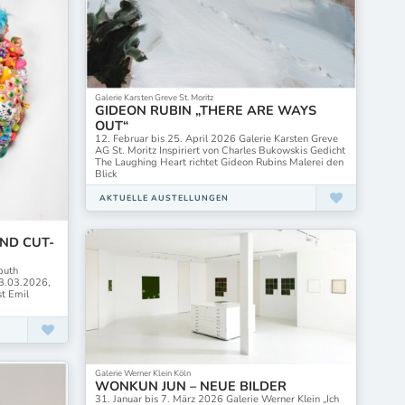
Galerie Karsten Greve St. Moritz
GIDEON RUBIN „THERE ARE WAYS
OUT“
12. Februar bis 25. April 2026 Galerie Karsten Greve
AG St. Moritz Inspiriert von Charles Bukowskis Gedicht
The Laughing Heart richtet Gideon Rubins Malerei den
Blick
AKTUELLE AUSTELLUNGEN
AND CUT-
buth
13.03.2026,
st Emil
Galerie Werner Klein Köln
WONKUN JUN – NEUE BILDER
31. Januar bis 7. März 2026 Galerie Werner Klein „Ich