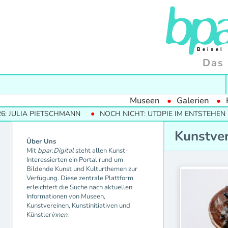
Das 
Museen
Galerien
CHMANN
NOCH NICHT: UTOPIE IM ENTSTEHEN
MODERNE TR
Kunstve
Über Uns
Mit
bpar.Digital
steht allen Kunst-
701 e.V. Düss
Interessierten ein Portal rund um
Art Gräfeling
Bildende Kunst und Kulturthemen zur
BLMK
Verfügung. Diese zentrale Plattform
Basis Frankfu
erleichtert die Suche nach aktuellen
Berufsverband
Informationen von Museen,
Oberfranken e
Kunstvereinen, Kunstinitiativen und
Caricatura – 
Künstler
innen.
Dortmunder K