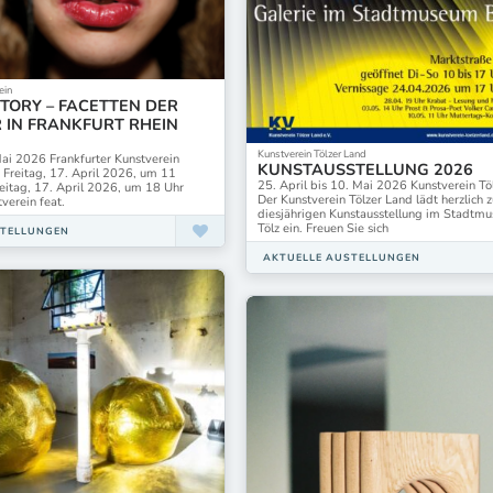
erein Mönchengladbach
Mannheimer Kunstverein
ches Künstlerhaus Schloss Plüschow
Museen Nikolaikirche
roich Leverkusen
Museumsverbund Nordfriesland
er Kunstverein
Neuer Berliner Kunstverein
erein Gießen
Ofenwerk
ein
STORY – FACETTEN DER
e.V.
Polnisches Institut Düsseldorf
 IN FRANKFURT RHEIN
-Haus
Schauwerk Sindelfingen
th
Schloss vor Husum
Kunstverein Tölzer Land
Mai 2026 Frankfurter Kunstverein
KUNSTAUSSTELLUNG 2026
unst und Kultur
Sylter Kunstfreunde
 Freitag, 17. April 2026, um 11
25. April bis 10. Mai 2026 Kunstverein Tö
eitag, 17. April 2026, um 18 Uhr
rafie & Kommunikation e.V.“
Villa Aurora & Thomas Mann House e. V.
Der Kunstverein Tölzer Land lädt herzlich z
verein feat.
tkreis Gräfelfing
Westwendischer Kunstverein
diesjährigen Kunstausstellung im Stadt
Tölz ein. Freuen Sie sich
scher Kunstverein
Württembergischer Kunstverein Stuttgar
STELLUNGEN
cubus kunsthalle Duisburg
AKTUELLE AUSTELLUNGEN
ifa-Institut für Auslandsbeziehungen
kjubh Kunstverein e.V. Köln