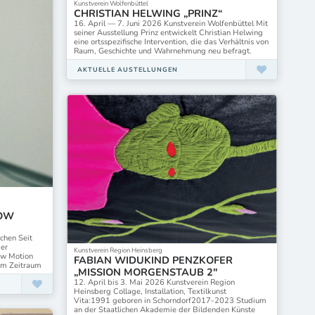
Kunstverein Wolfenbüttel
CHRISTIAN HELWING „PRINZ“
16. April — 7. Juni 2026 Kunstverein Wolfenbüttel Mit
seiner Ausstellung Prinz entwickelt Christian Helwing
eine ortsspezifische Intervention, die das Verhältnis von
Raum, Geschichte und Wahrnehmung neu befragt.
AKTUELLE AUSTELLUNGEN
LOW
chen Seit
der
Kunstverein Region Heinsberg
ow Motion
FABIAN WIDUKIND PENZKOFER
sem Zeitraum
„MISSION MORGENSTAUB 2″
12. April bis 3. Mai 2026 Kunstverein Region
Heinsberg Collage, Installation, Textilkunst
Vita:1991 geboren in Schorndorf2017-2023 Studium
an der Staatlichen Akademie der Bildenden Künste