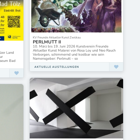
Marburger Kunstverein
Museum Ettlingen
Neue Gesellschaft für bildende Kunst (nGbK)
Neuer Kunstverein Aschaffenburg
Podiu Kunst e. V. Schramberg
Q Galerie Schorndorf
Schirn Kunsthalle Frankfurt
KV Freunde Aktueller Kunst Zwickau
PERLMUTT II
Stadtmuseum Berlin
10. März bis 19. Juni 2026 Kunstverein Freunde
Temporary Gallery
Aktueller Kunst Malerei von Rosa Loy und Neo Rauch
lzer Land
Villa Heike Kunstverein Berlin
Verborgen, schimmernd und kostbar wie sein
ur
Namensgeber: Perlmutt – so
Worpsweder Museumsverbund
museum Bad
t
Zoom in der Rheingalerie Ludwigshafen
AKTUELLE AUSTELLUNGEN
feinkunst e. V. Hannover
ifa Galerie Stuttgart
kunstLANDing