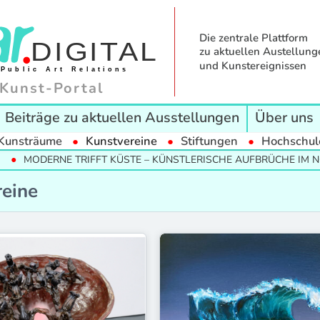
Die zentrale Plattform
zu aktuellen Austellung
und Kunstereignissen
Kunst-Portal
Beiträge zu aktuellen Ausstellungen
Über uns
Kunsträume
Kunstvereine
Stiftungen
Hochschul
IFFT KÜSTE – KÜNSTLERISCHE AUFBRÜCHE IM NORDEN
VID
reine
eldorf
ARTE NOAH Kunstverein Würzburg
Arte Noah
Badischer Kunstverein
rt
Basis Frankfurt am Main
 Bildender Künstlerinnen und Künstler
Bielefelder Kunstverein
.V.
Brühler Kunstverein
Galerie für Komische Kunst Kassel
Cubus Kunsthalle
unstverein
E-Werk Freiburg