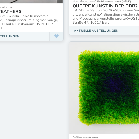
Neue Gesellschaft für bildende Kunst (nGbK)
QUEERE KUNST IN DER DDR?
ein Berlin
28. März – 28. Juni 2026 nGbK – neue Gese
WEATHERS
bildende Kunst e.V. Biografien zwischen 
i 2026 Villa Heike Kunstverein
und Propaganda AusstellungsorteKVOST /
, Jasmijn Visser (mit Ingmar König),
Straße 47, 10117 Berlin
illa Heike Kunstverein: EIN NEUER
le
AKTUELLE AUSTELLUNGEN
STELLUNGEN
Brühler Kunstverein