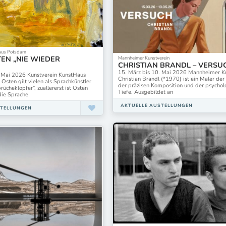
Haus Potsdam
EN „NIE WIEDER
Mannheimer Kunstverein
CHRISTIAN BRANDL – VERSU
15. März bis 10. Mai 2026 Mannheimer K
. Mai 2026 Kunstverein KunstHaus
Christian Brandl (*1970) ist ein Maler der 
sten gilt vielen als Sprachkünstler
der präzisen Komposition und der psychol
rücheklopfer“, zuallererst ist Osten
Tiefe. Ausgebildet an
die Sprache
AKTUELLE AUSTELLUNGEN
STELLUNGEN