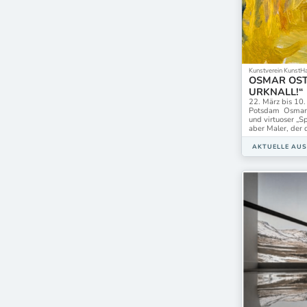
Kunstverein Kunst
OSMAR OST
URKNALL!“
22. März bis 10
Potsdam Osmar O
und virtuoser „Sp
aber Maler, der 
AKTUELLE AU