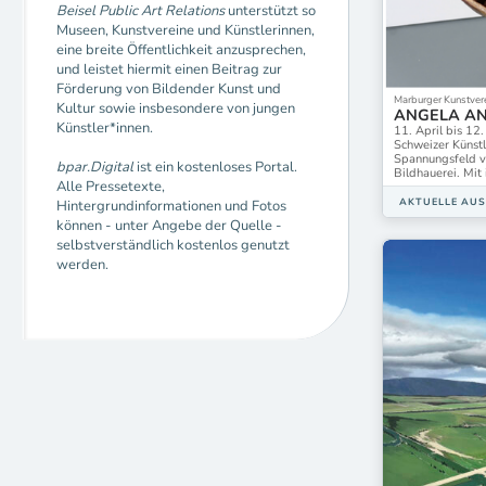
Edith-Russ-H
Beisel Public Art Relations
unterstützt so
Museen, Kunstvereine und Künstlerinnen,
FAK - Freunde
eine breite Öffentlichkeit anzusprechen,
Fuhrwerkswa
und leistet hiermit einen Beitrag zur
GAK Gesellsch
Förderung von Bildender Kunst und
GFjK
Marburger Kunstver
Kultur sowie insbesondere von jungen
Gesellschaft 
ANGELA AN
Künstler*innen.
Baden
11. April bis 12
Schweizer Künstl
HMKV Hartwa
Spannungsfeld v
bpar.Digital
ist ein kostenloses Portal.
Haus am Lütz
Bildhauerei. Mit 
Alle Pressetexte,
Haus am Wald
AKTUELLE AU
Hintergrundinformationen und Fotos
Jenaer Kunstv
können - unter Angebe der Quelle -
KV Freunde Ak
selbstverständlich kostenlos genutzt
Kasseler Kuns
werden.
Klassik Stift
Kulturforum S
KunstHaus P
Kunstforum Be
Kunsthalle E
Kunsthalle Ro
Kunsthochschu
Kunstraum des
e.V
Kunstsammlun
Kunstverein 