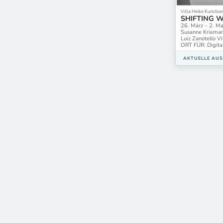
Villa Heike Kunstver
SHIFTING 
26. März – 2. Ma
Susanne Kriemann
Luiz Zanotello V
ORT FÜR: Digita
AKTUELLE AU