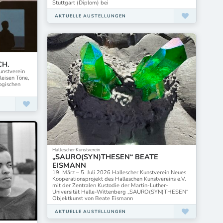
Stuttgart (Diplom) bei
AKTUELLE AUSTELLUNGEN
CH.
unstverein
leisen Töne,
ogischen
Hallescher Kunstverein
„SAURO(SYN)THESEN“ BEATE
EISMANN
19. März – 5. Juli 2026 Hallescher Kunstverein Neues
Kooperationsprojekt des Halleschen Kunstvereins e.V.
mit der Zentralen Kustodie der Martin-Luther-
Universität Halle-Wittenberg „SAURO(SYN)THESEN“
Objektkunst von Beate Eismann
AKTUELLE AUSTELLUNGEN