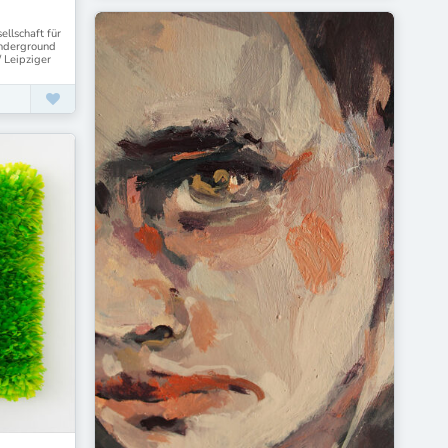
llschaft für
Underground
 Leipziger