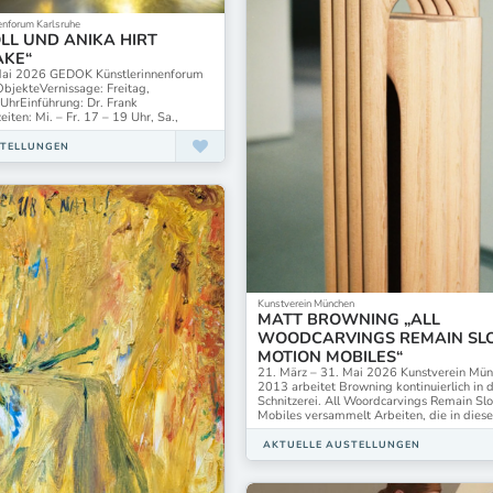
nforum Karlsruhe
L UND ANIKA HIRT
AKE“
 Mai 2026 GEDOK Künstlerinnenforum
 ObjekteVernissage: Freitag,
UhrEinführung: Dr. Frank
iten: Mi. – Fr. 17 – 19 Uhr, Sa.,
STELLUNGEN
Kunstverein München
MATT BROWNING „ALL
WOODCARVINGS REMAIN S
MOTION MOBILES“
21. März – 31. Mai 2026 Kunstverein Mün
2013 arbeitet Browning kontinuierlich in 
Schnitzerei. All Woordcarvings Remain Sl
Mobiles versammelt Arbeiten, die in die
AKTUELLE AUSTELLUNGEN