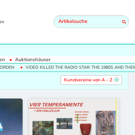
en
en
Auktionshäuser
EO KILLED THE RADIO STAR: THE 1980S AND THEIR CULTURAL EC
Kunstvereine von
A – Z
Allgemeiner Konsumverein Braunschweig
BBK Düsseldorf e.V.
Badischer Kunstverein Karlsruhe
Berliner Herbstsalon
Bonner Kunstverein
Bucerius Kunstforum
Daimler Contemporary
E-Werk Schwerin