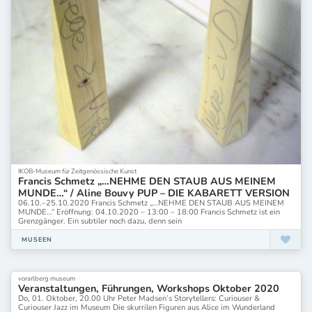
Museum Frieder Burda
Museum Frieder Burda Baden-Baden
Museum Georg Schäfer
Museum Giersch
Museum Giersch der Goethe-Universität Frankfurt
Museum Gunzenhauser
Museum Hamm
Museum Hause Opherdicke
Museum Kunst der Westküste
Museum Kunst der Westküste Alkersum
Museum Kurhaus Kleve
Museum LA8
Museum Liaunig
IKOB-Museum für Zeitgenössische Kunst
Francis Schmetz „…NEHME DEN STAUB AUS MEINEM
Museum Lothar Fischer
MUNDE…“ / Aline Bouvy PUP – DIE KABARETT VERSION
Museum Ludwig
06.10.–25.10.2020 Francis Schmetz „…NEHME DEN STAUB AUS MEINEM
Museum Ludwig Köln
MUNDE…“ Eröffnung: 04.10.2020 – 13:00 – 18:00 Francis Schmetz ist ein
Museum MKK Frankfurt am Main
Grenzgänger. Ein subtiler noch dazu, denn sein
Museum MMK
MUSEEN
Museum Moderner Kunst Wörlen
Museum Moderner Kunst Wörlen-Passau
Museum Moderner Kunst Wörlen Passau
vorarlberg museum
Museum Morsborich
Veranstaltungen, Führungen, Workshops Oktober 2020
Do, 01. Oktober, 20.00 Uhr Peter Madsen’s Storytellers: Curiouser &
Museum Morsbroich/ Leverkusen
Curiouser Jazz im Museum Die skurrilen Figuren aus Alice im Wunderland