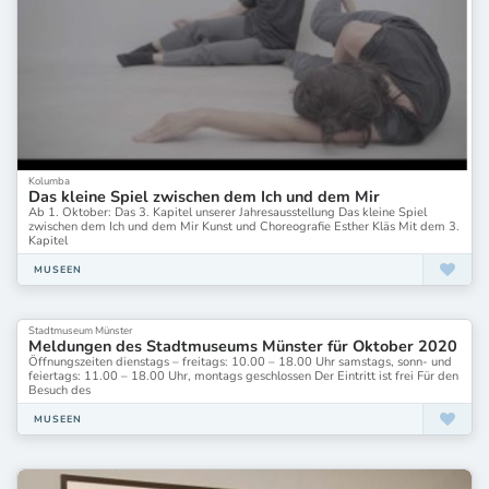
BG Berlinische Galerie
BLMK
Barlach Kunstmuseum Wedel
Bauhaus-Archiv / Museum für Gestaltung
Bauhaus-Archiv / Museum für Gestaltung Berlin
Bauhaus-Museum Weimar
Belvedere 21
Belvedere Museum
Kolumba
Berlin
Das kleine Spiel zwischen dem Ich und dem Mir
Brandenburgisches Landesmuseum für moderne Kunst
Ab 1. Oktober: Das 3. Kapitel unserer Jahresausstellung Das kleine Spiel
Bröhan Museum
zwischen dem Ich und dem Mir Kunst und Choreografie Esther Kläs Mit dem 3.
Kapitel
Bucerius Kunst Forum Hamburg
Bucerius Kunstforum
MUSEEN
Bundeskunsthalle Bonn
DASMAXIMUM
Deichtorhallen Hamburg
Stadtmuseum Münster
Meldungen des Stadtmuseums Münster für Oktober 2020
Deutsches Fotomuseum
Öffnungszeiten dienstags – freitags: 10.00 – 18.00 Uhr samstags, sonn- und
Deutsches Fotomuseum Markkleeberg
feiertags: 11.00 – 18.00 Uhr, montags geschlossen Der Eintritt ist frei Für den
Deutsches Glasmalerei-Museum Linnich
Besuch des
Deutsches Historisches Museum
MUSEEN
Deutsches Ledermuseum
Deutsches Romantik-Museum
Deutsches Romantik-Museum Frankfurt am Main