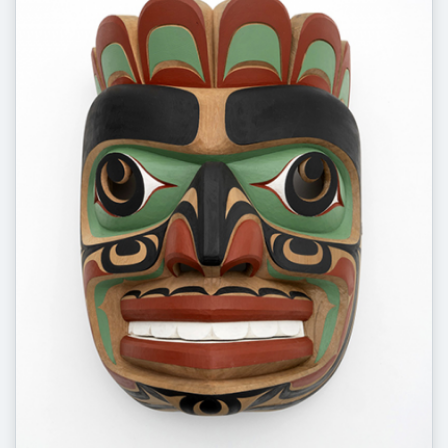
Georg Kolbe Museum Berlin
Glyptothek München
Graz Museum
GrazMuseum
Gropius Bau
Gustav-Lübcke-Museum
Günter Grass-Haus Lübeck
H4 Media Museum Berlin
HALLE FÜR KUNST Steiermark
HEK Haus der Elektronischen Künste
Hamburger Bahnhof/ Berlin
Hamburger Bahnhof Berlin
Hamburger Kunsthalle
Haus Esters Krefeld
Haus am Lützowplatz
Haus am Waldsee/ Berlin
Haus der Kunst
Haus der Kunst München
Haus der Kunst Nordgalerie München
Horst-Janssen-Museum
Humboldt Forum im Berliner Schloss
IKOB-Museum für Zeitgenössische Kunst
IKOB – Museum für Zeitgenössische Kunst