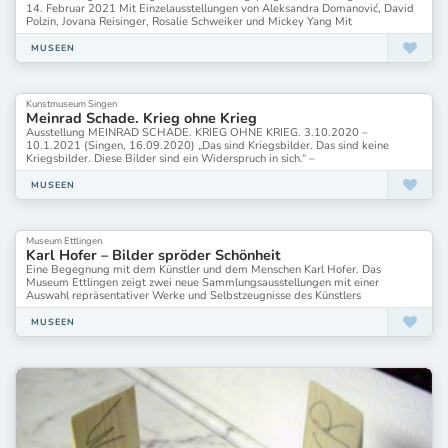
Marta Herford
14. Februar 2021 Mit Einzelausstellungen von Aleksandra Domanović, David
Polzin, Jovana Reisinger, Rosalie Schweiker und Mickey Yang Mit
Max Ernst Museum Brühl
Max Pechstein Museum
MUSEEN
Mecklenburgisches Künstlerhaus Schloss Plüschow
Meininger Museen
Mudam Luxembourg
Kunstmuseum Singen
Meinrad Schade. Krieg ohne Krieg
Museen Nikolaikirche
Ausstellung MEINRAD SCHADE. KRIEG OHNE KRIEG. 3.10.2020 –
Museen Stade
10.1.2021 (Singen, 16.09.2020) „Das sind Kriegsbilder. Das sind keine
Museen der Stadt Nürnberg
Kriegsbilder. Diese Bilder sind ein Widerspruch in sich.“ –
Museum Abtei-Liesborn
MUSEEN
Museum Abtei Lisborn
Museum Abteiberg/ Mönchengladbach
Museum Art.Plus
Museum Ettlingen
Museum August Kestner
Karl Hofer – Bilder spröder Schönheit
Eine Begegnung mit dem Künstler und dem Menschen Karl Hofer. Das
Museum August Macke Haus
Museum Ettlingen zeigt zwei neue Sammlungsausstellungen mit einer
Museum Barberini
Auswahl repräsentativer Werke und Selbstzeugnisse des Künstlers
Museum Belvedere
MUSEEN
Museum Berggruen
Museum Brandhorst
Museum Charlottenburg-Wilmersdorf
MuseumDKM
Museum Ettlingen
Museum Folkwang/ Essen
Museum Franz Gertsch