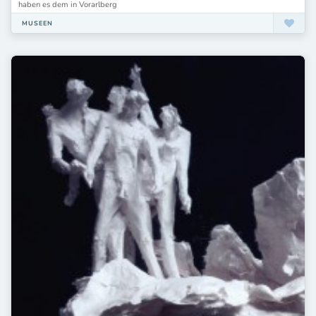
Museum Morsbroich Leverkusen
haben es dem in Vorarlberg
Museum Ostwall
MUSEEN
Museum Penzberg - Sammlung Campendonk
Museum Penzberg – Sammlung Campendonk
Museum Peter August Böckstiegel
Museum Rietberg
Museum Rietberg Kunst der Welt Zürich
Museum Rietberg Zürich
Museum Schloss Hellenstein
Museum Schloss Moyland
Museum Schloss Moyland/ Bedburg-Hau
Museum Schwedenspeicher Stade
Museum St. Wendel
Museum Tinguely Basel
Museum Ulm
Museum Villa Rot
Museum Wiesbaden
Museum Wilhelm Morgner
Museum Zentrum für verfolgte Künste Solingen
Museum der Havelländischen Malerkolonie
Museum der Havelländischen Malerkolonie Schwielowsee / Ferch
Museum der Moderne Salzburg
Museum der Westküste
Museum für Angewandte Kunst Gera