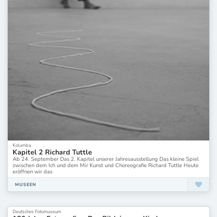
Kunsthalle Darmstadt
Kunsthalle Düsseldorf
Kunsthalle Emden
Kunsthalle Gießen
Kunsthalle Göppingen
Kunsthalle Lingen
Kunsthalle Mainz
Kunsthalle Mannheim
Kunsthalle München
Kunsthalle Osnabrück
Kunsthalle Recklinghausen
Kunsthalle Rostock
Kunsthalle Tübingen
Kunsthalle Vogelmann Heilbronn
Kunsthalle Wien
Kunsthalle und Kunstmuseum Bremerhaven
Kolumba
Kapitel 2 Richard Tuttle
Kunsthaus Graz
Ab 24. September Das 2. Kapitel unserer Jahresausstellung Das kleine Spiel
Kunsthaus KAT18
zwischen dem Ich und dem Mir Kunst und Choreografie Richard Tuttle Heute
Kunsthaus Stade
eröffnen wir das
Kunstmuseen Krefeld I Kaiser Wilhelm Museum
MUSEEN
Kunstmuseen Krefeld | Haus Lange Haus Esters
Kunstmuseum Ahlen
Kunstmuseum Albstadt
Deutsches Fotomuseum
Kunstmuseum Appenzell