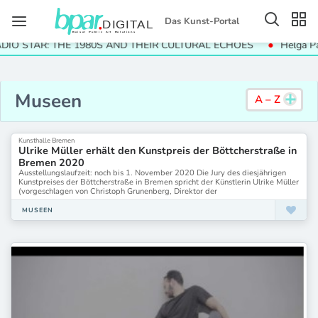
Das Kunst-Portal
E 1980S AND THEIR CULTURAL ECHOES
Helga Paris. Häuser und
Museen
A – Z
Aargauer Kunsthaus
Albertina/ Wien
Kunsthalle Bremen
Ulrike Müller erhält den Kunstpreis der Böttcherstraße in
Albertina Klosterneuburg
Bremen 2020
Albertina Modern
Ausstellungslaufzeit: noch bis 1. November 2020 Die Jury des diesjährigen
Albertina Museum Wien
Kunstpreises der Böttcherstraße in Bremen spricht der Künstlerin Ulrike Müller
(vorgeschlagen von Christoph Grunenberg, Direktor der
Albertina Wien
Albrechtsburg Meissen
MUSEEN
Alfred Ehrhardt Stiftung Berlin
AlliiertenMuseum
Amerikahaus
Antikenmuseum Basel
Architekturmuseum der TUM
Arp Museum Bahnhof Rolandseck
Arp Museum Bahnhof Rolandseck Remagen
Astrup Fearnley Museet