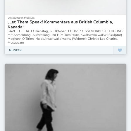
Ikonen-Museum Recklinghausen
Japanischer Palais
Jenisch Haus
Jüdisches Museum Wien
Weltkulturen Museum
„Let Them Speak! Kommentare aus British Columbia,
K20
Kanada“
K21 Düsseldorf
SAVE THE DATE! Dienstag, 6. Oktober, 11 Uhr PRESSEVORBESICHTIGUNG
K21 Kunstsammlung Nordrhein-Westfalen Düsseldorf
mit Anmeldung! Ausstellung und Film Tom Hunt, Kwakwaka’wakw (Skulptur)
Meghann O’Brien, Haida/Kwakwaka’wakw (Weberei) Christie Lee Charles,
Kai10
Musqueam
Kaiser Wilhelm Museum Kunst
Klassik Stiftung Weimar
MUSEEN
Klingspor Museum
Koelnisches Stadtmuseum
Kolumba
Kolumba Köln
Kröller-Müller Museum Otterlo
Kulturhistorisches Museum Franziskanerkloster Zittau
Kunst- und Ausstellungshalle der Bundesrepublik Deutschland
Kunst- und Kulturstiftung Opelvillen Rüsselsheim
Kunstforum Berliner Volksbank
Kunstforum Gotha
Kunstgewerbemuseum Berlin
Kunsthalle Baden-Baden
Kunsthalle Bielefeld
Kunsthalle Bremen