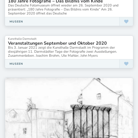
180 Jahre Fotografie – Das Bildnis vom Kinde
Das Deutsche Fotomuseum öffnet wieder am 26. September 2020 und
Kunstmuseum Basel
präsentiert: „180 Jahre Fotografie – Das Bildnis vom Kinde“ Am 26.
Kunstmuseum Bayreuth
September 2020 öffnet das Deutsche
Kunstmuseum Bochum
MUSEEN
Kunstmuseum Bonn
Kunstmuseum Gelsenkirchen
Kunstmuseum Heidenheim
Kunsthalle Darmstadt
Kunstmuseum Hildesheim
Veranstaltungen September und Oktober 2020
Kunstmuseum Krefeld
Bis 3. Januar 2021 zeigt die Kunsthalle Darmstadt im Programm der
diesjährigen 11. Darmstädter Tage der Fotografie zwei Ausstellungen.
Kunstmuseum Liechtenstein
Zusammenleben. Joachim Brohm, Ute Mahler, John Myers
Kunstmuseum Moritzburg Halle
Kunstmuseum Moritzburg Halle (Saale)
MUSEEN
Kunstmuseum Mülheim an der Ruhr
Kunstmuseum Pablo Picasso Münster
Kunstmuseum Ravensburg
Kunstmuseum Reutlingen
Kunstmuseum Schwaan
Kunstmuseum Singen
Kunstmuseum Solingen
Kunstmuseum Stuttgart
Kunstmuseum Villa Zanders
Kunstmuseum Villa Zanders Bergisch Gladbach
Kunstmuseum Wolfsburg
Kunstmuseum der Stadt Albstadt