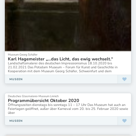
Schlossmuseum - Museen der Stadt Aschaffenburg
Schloss vor Husum
Siebengebirgsmuseum
Siebengebirgsmuseum Königswinter
Skulpturenpark Waldfrieden Wuppertal
Sprengel Museum, Hannover
Sprengel Museum Hannover
Sprengel Museum x Feinkunst Hannover
Sprengelmuseum Hannover
St. Annen-Museum
Museum Georg Schäfer
Karl Hagemeister „…das Licht, das ewig wechselt.“
Staatliche Kunsthalle Baden-Baden
Landschaftsmalerei des deutschen Impressionismus 18.10.2020 bis
Staatliches Museum Schwerin
21.02.2021 Das Potsdam Museum – Forum für Kunst und Geschichte in
Staatsgalerie Stuttgart
Kooperation mit dem Museum Georg Schäfer, Schweinfurt und dem
Stadt- und Industriemuseum Rüsselsheim
MUSEEN
Stadtmuseum Beckum
Stadtmuseum Berlin
Stadtmuseum Hofheim am Taunus
Deutsches Glasmalerei-Museum Linnich
Programmübersicht Oktober 2020
Stadtmuseum Köln
Öffnungszeiten dienstags bis sonntags 11 – 17 Uhr Das Museum hat auch an
Stadtmuseum Münster
Feiertagen geöffnet, außer über Karneval vom 20. bis 25. Februar 2020 sowie
Stadtmuseum Oldenburg
über
Stadtmuseum Siegburg
MUSEEN
Stadtmuseum im Fembo-Haus
Stadtmuseum im Kulturhaus
Stadtmuseum im Kulturhaus Siegburg