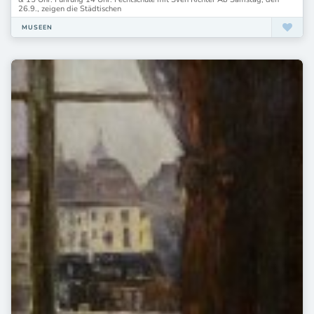
26.9., zeigen die Städtischen
P26 Paul-Clemen-Museum
Palais Populaire Berlin
MUSEEN
Panorama Museum
Panorama Museum Bad Frankenhausen
Papiermuseum Düren
Pinakothek der Moderne
Potsdam Museum
RAUM SCHROTH im Museum Wilhelm Morgner
Rautenstrauch-Joest-Museum
Rautenstrauch-Joest-Museum Köln
Reiss-Engelhorn-Museen
Rosengartenmuseum Konstanz
Rosgartenmuseum
Römermuseum Kastell Boiotro Passau
SIlberwarenmuseum Schwäbisch Gmünd
Saarlandmuseum
Sammlung Philara
Schaudepot der Kunsthalle Rostock
Schauwerk Sindelfingen
Schiller-Museum Weimar
Schirn Kunsthalle Frankfurt
Schloss- und Spielkartenmuseums im Residenzschloss Altenburg
Schloss Cappenberg